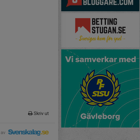
Skriv ut
 av