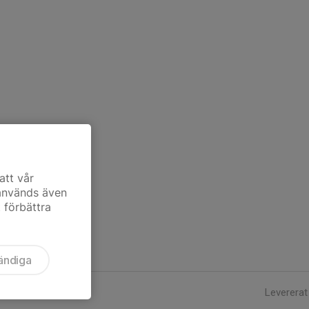
att vår
 används även
t förbättra
ändiga
Levererat