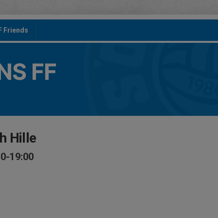
F Friends
S FF
 Hille
00-19:00