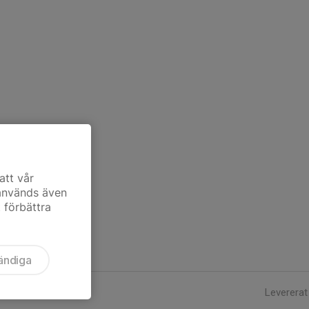
att vår
 används även
t förbättra
ändiga
Levererat