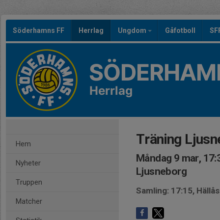
Söderhamns FF
Herrlag
Ungdom
Gåfotboll
SF
SÖDERHAMN
Herrlag
Träning Ljusn
Hem
Måndag 9 mar, 17:
Nyheter
Ljusneborg
Truppen
Samling: 17:15, Hällå
Matcher