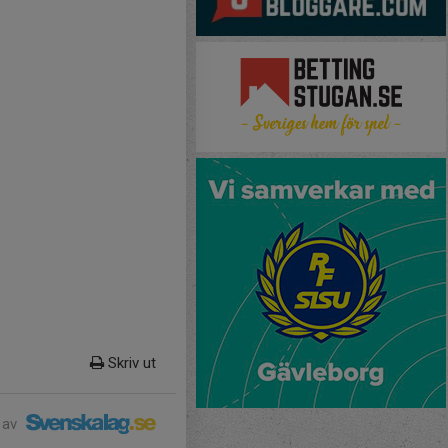
Skriv ut
 av