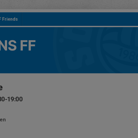
F Friends
S FF
e
30-19:00
sen