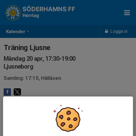
SÖDERHAMNS FF
Herrlag
Logga in
Kalender
Träning Ljusne
Måndag 20 apr, 17:30-19:00
Ljusneborg
Samling: 17:15, Hällåsen