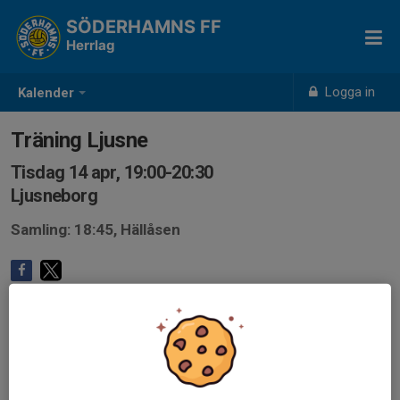
SÖDERHAMNS FF
Herrlag
Logga in
Kalender
Träning Ljusne
Tisdag 14 apr, 19:00-20:30
Ljusneborg
Samling: 18:45, Hällåsen