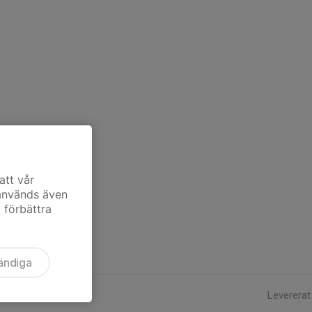
att vår
 används även
t förbättra
ändiga
Levererat