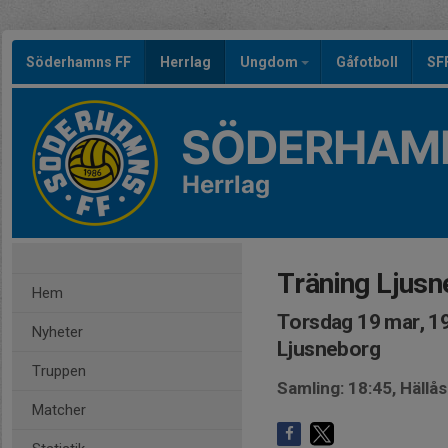
Söderhamns FF
Herrlag
Ungdom
Gåfotboll
SF
SÖDERHAMN
Herrlag
Träning Ljusn
Hem
Torsdag 19 mar, 1
Nyheter
Ljusneborg
Truppen
Samling: 18:45, Hällå
Matcher