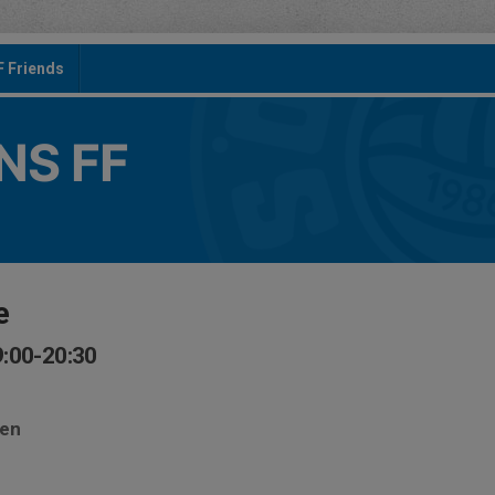
F Friends
S FF
e
9:00-20:30
sen