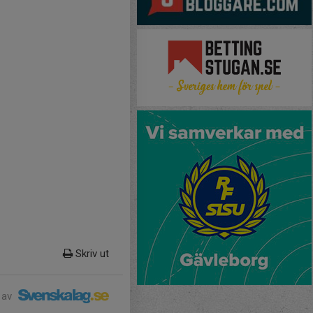
Skriv ut
 av