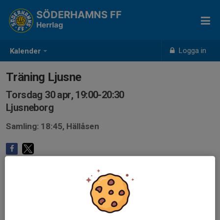
SÖDERHAMNS FF
Herrlag
Logga in
Kalender
Träning Ljusne
Torsdag 30 apr, 19:00-20:30
Ljusneborg
Samling: 18:45, Hällåsen