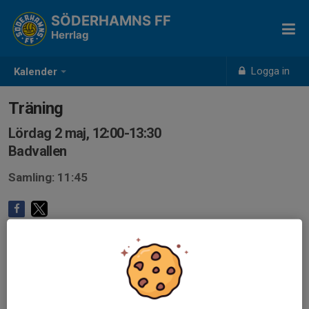
SÖDERHAMNS FF
Herrlag
Logga in
Kalender
Träning
Lördag 2 maj, 12:00-13:30
Badvallen
Samling: 11:45