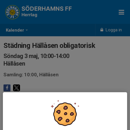
SÖDERHAMNS FF
Herrlag
Logga in
Kalender
Städning Hällåsen obligatorisk
Söndag 3 maj, 10:00-14:00
Hällåsen
Samling: 10:00, Hällåsen