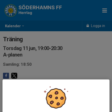
SÖDERHAMNS FF
Herrlag
Logga in
Kalender
Träning
Torsdag 11 jun, 19:00-20:30
A-planen
Samling: 18:50