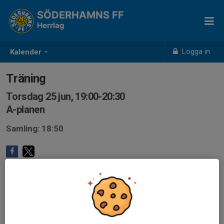
SÖDERHAMNS FF
Herrlag
Logga in
Kalender
Träning
Torsdag 25 jun, 19:00-20:30
A-planen
Samling: 18:50