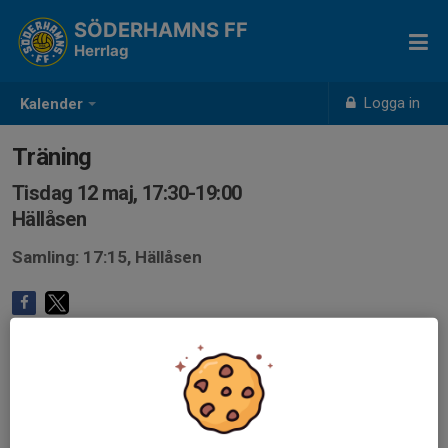
SÖDERHAMNS FF
Herrlag
Logga in
Kalender
Träning
Tisdag 12 maj, 17:30-19:00
Hällåsen
Samling: 17:15, Hällåsen