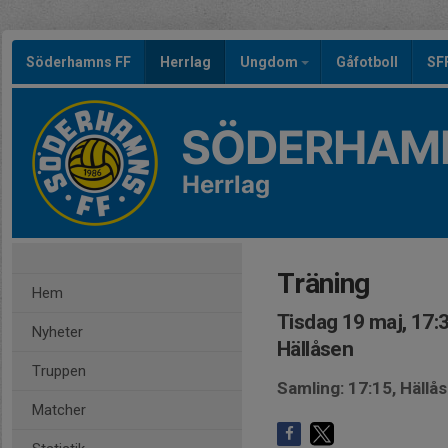
Söderhamns FF
Herrlag
Ungdom
Gåfotboll
SF
SÖDERHAMN
Herrlag
Träning
Hem
Tisdag 19 maj, 17:
Nyheter
Hällåsen
Truppen
Samling: 17:15, Hällå
Matcher