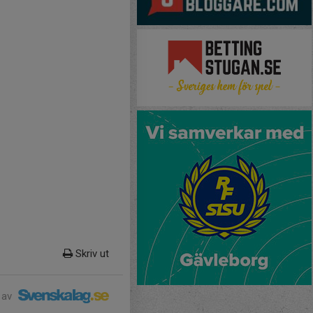
Skriv ut
 av