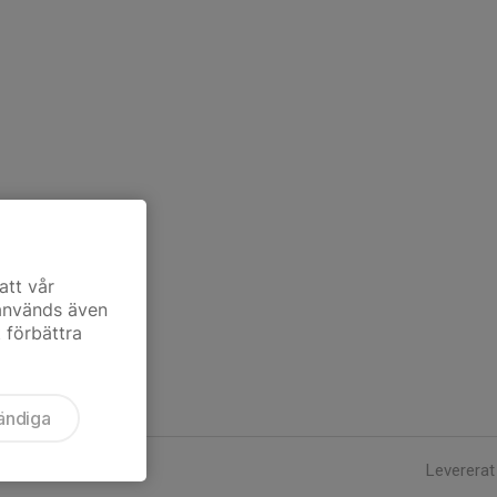
att vår
 används även
t förbättra
ändiga
Levererat