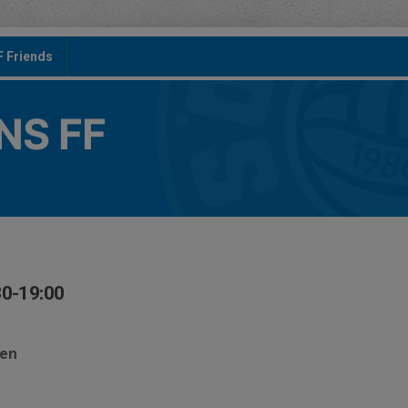
F Friends
S FF
30-19:00
sen