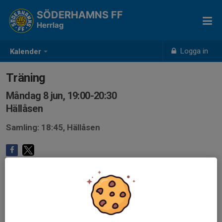
SÖDERHAMNS FF
Herrlag
Logga in
Kalender
Träning
Måndag 8 jun, 19:00-20:30
Hällåsen
Samling: 18:45, Hällåsen