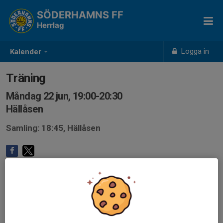
SÖDERHAMNS FF
Herrlag
Logga in
Kalender
Träning
Måndag 22 jun, 19:00-20:30
Hällåsen
Samling: 18:45, Hällåsen