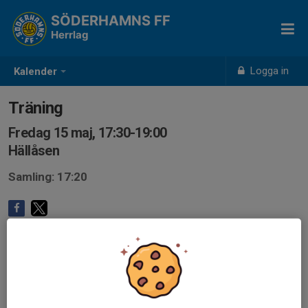
SÖDERHAMNS FF
Herrlag
Logga in
Kalender
Träning
Fredag 15 maj, 17:30-19:00
Hällåsen
Samling: 17:20