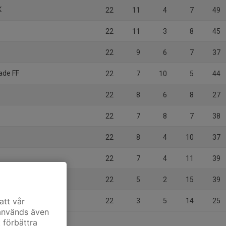
K
22
11
4
7
49
22
11
3
8
45
22
9
6
7
37
ade FF
22
7
10
5
44
22
8
6
8
27
22
7
8
7
38
22
8
4
10
37
22
7
4
11
39
22
5
2
15
39
att vår
22
3
5
14
25
 används även
t förbättra