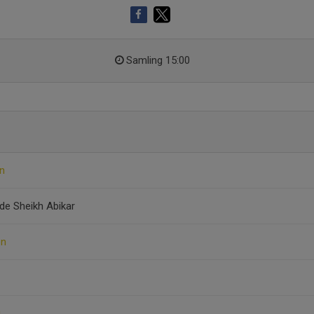
Samling 15:00
en
de Sheikh Abikar
on
g