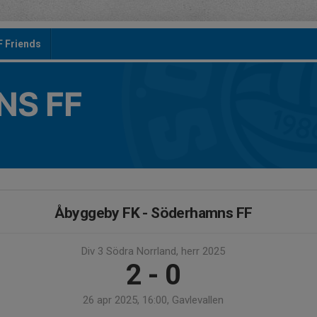
F Friends
S FF
Åbyggeby FK - Söderhamns FF
Div 3 Södra Norrland, herr 2025
2 - 0
26 apr 2025, 16:00, Gavlevallen