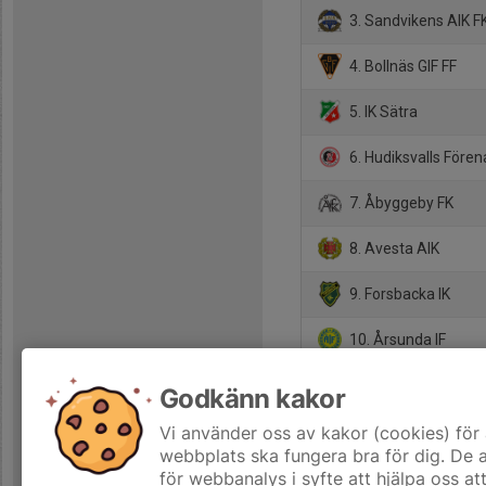
3. Sandvikens AIK F
4. Bollnäs GIF FF
5. IK Sätra
6. Hudiksvalls Fören
7. Åbyggeby FK
8. Avesta AIK
9. Forsbacka IK
10. Årsunda IF
11. Strands IF
Godkänn kakor
12. Söderhamns FF
Vi använder oss av kakor (cookies) för 
webbplats ska fungera bra för dig. De
för webbanalys i syfte att hjälpa oss at