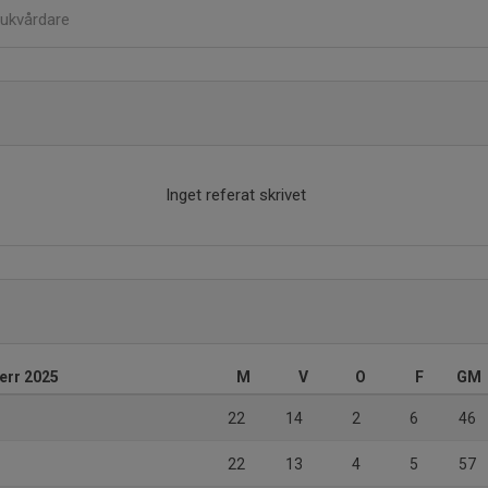
jukvårdare
Inget referat skrivet
herr 2025
M
V
O
F
GM
22
14
2
6
46
22
13
4
5
57