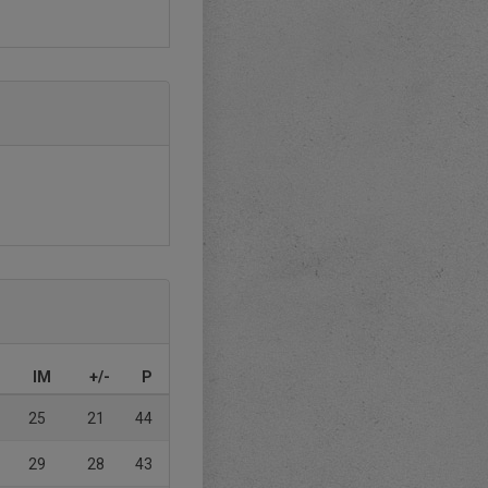
IM
+/-
P
25
21
44
29
28
43