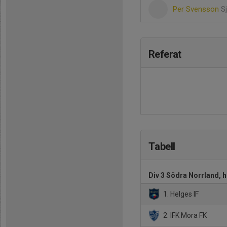
Per Svensson
S
Referat
Tabell
Div 3 Södra Norrland, 
1. Helges IF
2. IFK Mora FK