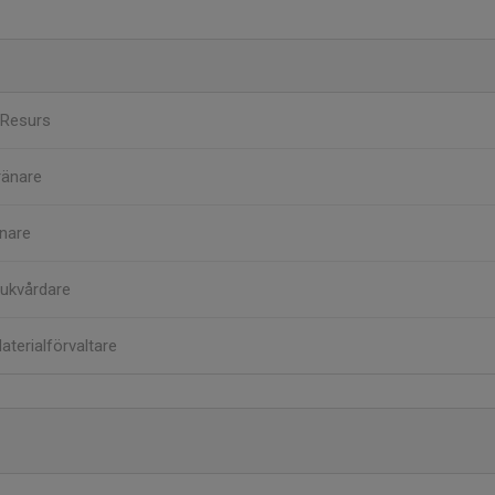
Resurs
ränare
nare
jukvårdare
aterialförvaltare