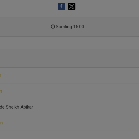
Samling 15:00
m
en
de Sheikh Abikar
on