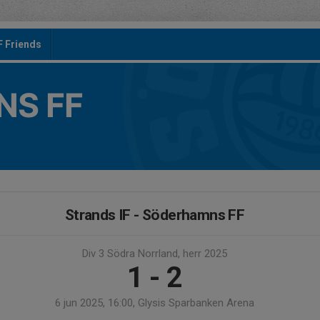
F Friends
S FF
Strands IF - Söderhamns FF
Div 3 Södra Norrland, herr 2025
1 - 2
6 jun 2025, 16:00, Glysis Sparbanken Arena