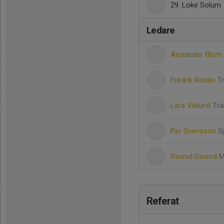
29. Loke Solum
Ledare
Alexander Blom
Fredrik Rosén
T
Lars Viklund
Trä
Per Svensson
S
Rashid Dawod
M
Referat