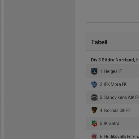
Tabell
Div 3 Södra Norrland, 
1. Helges IF
2. IFK Mora FK
3. Sandvikens AIK F
4. Bollnäs GIF FF
5. IK Sätra
6. Hudiksvalls Fören