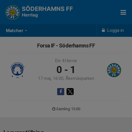
SÖDERHAMNS FF
Herrlag
Logga in
Matcher
Forsa IF - Söderhamns FF
Div 4.Herrar
0 - 1
17 maj, 16:00, Åkernäsparken
Samling 15:00