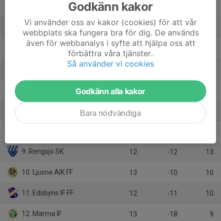
Godkänn kakor
2. Iggesunds IK
13
10
26
Vi använder oss av kakor (cookies) för att vår
3. Söderhamns FF
13
11
24
webbplats ska fungera bra för dig. De används
även för webbanalys i syfte att hjälpa oss att
4. Strands IF
13
11
23
förbättra våra tjänster.
Så använder vi cookies
5. Enångers IK
13
-6
18
6. Forsa IF
12
1
16
Godkänn alla kakor
7. Ilsbo SK
12
4
15
Bara nödvändiga
8. Hällbo IF
13
1
13
9. Rengsjö SK
12
-12
13
10. Ljusne AIK FF
13
-10
10
11. Edsbyns IF FF
12
-11
10
12. Marma IF
13
-18
9