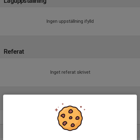
Laguppställning
Ingen uppställning ifylld
Referat
Inget referat skrivet
Tabell
Div 4.Herrar
M
+/-
P
1. Delsbo IF
13
19
30