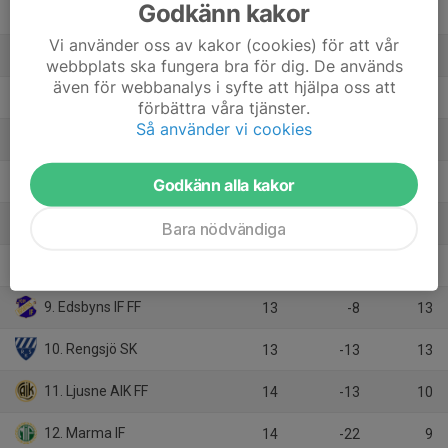
Godkänn kakor
2. Iggesunds IK
14
14
29
Vi använder oss av kakor (cookies) för att vår
3. Strands IF
14
12
26
webbplats ska fungera bra för dig. De används
även för webbanalys i syfte att hjälpa oss att
4. Söderhamns FF
14
11
25
förbättra våra tjänster.
Så använder vi cookies
5. Enångers IK
14
-6
19
6. Hällbo IF
14
2
16
Godkänn alla kakor
7. Forsa IF
13
0
16
Bara nödvändiga
8. Ilsbo SK
13
3
15
9. Edsbyns IF FF
13
-8
13
10. Rengsjö SK
13
-13
13
11. Ljusne AIK FF
14
-13
10
12. Marma IF
14
-22
9