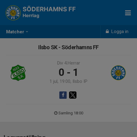
SÖDERHAMNS FF
Herrlag
Logga in
Matcher
Ilsbo SK - Söderhamns FF
Div 4.Herrar
0 - 1
1 jul, 19:00, Ilsbo IP
Samling 18:00