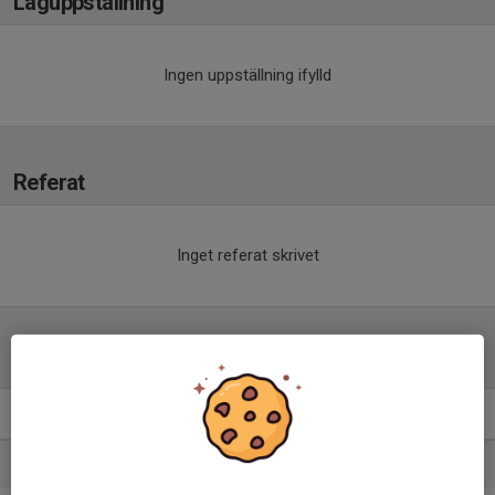
Laguppställning
Ingen uppställning ifylld
Referat
Inget referat skrivet
Tabell
Div 4.Herrar
M
+/-
P
1. Delsbo IF
14
20
33