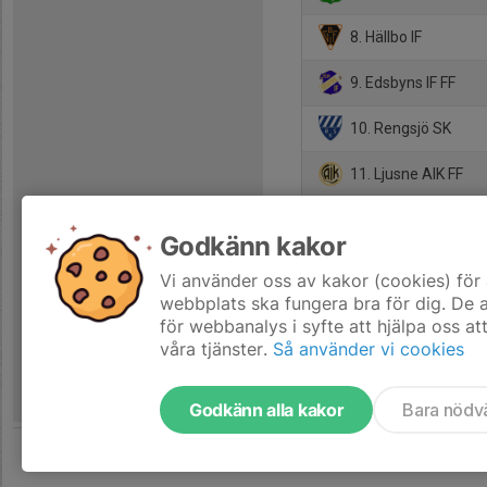
8. Hällbo IF
9. Edsbyns IF FF
10. Rengsjö SK
11. Ljusne AIK FF
12. Marma IF
Godkänn kakor
Vi använder oss av kakor (cookies) för 
webbplats ska fungera bra för dig. De
för webbanalys i syfte att hjälpa oss at
våra tjänster.
Så använder vi cookies
Godkänn alla kakor
Bara nödv
Tjäna pengar till laget