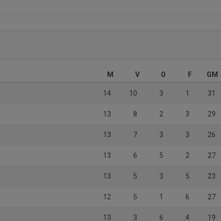
M
V
O
F
GM
14
10
3
1
31
13
8
2
3
29
13
7
3
3
26
13
6
5
2
27
13
5
3
5
23
12
5
1
6
27
13
3
6
4
19