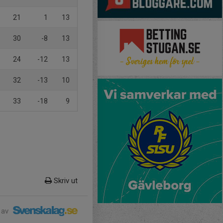
21
1
13
30
-8
13
24
-12
13
32
-13
10
33
-18
9
Skriv ut
 av