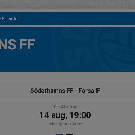
F Friends
S FF
Söderhamns FF - Forsa IF
Div 4.Herrar
14 aug, 19:00
Helsingehus Arena