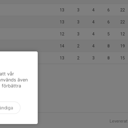
13
3
4
6
22
13
3
4
6
22
12
3
4
5
12
14
2
4
8
19
13
2
3
8
15
att vår
 används även
t förbättra
ändiga
Levererat