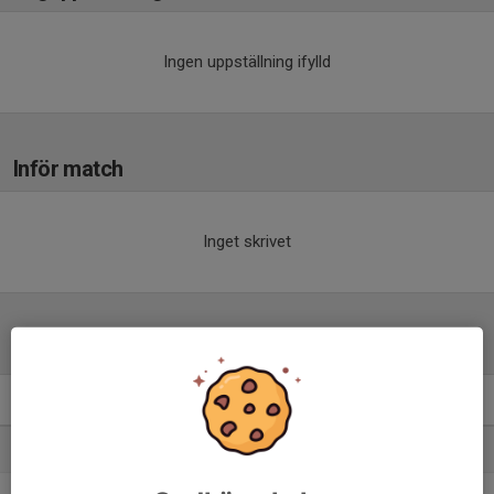
Ingen uppställning ifylld
Inför match
Inget skrivet
Tabell
Div 4.Herrar
M
+/-
P
1. Delsbo IF
14
20
33