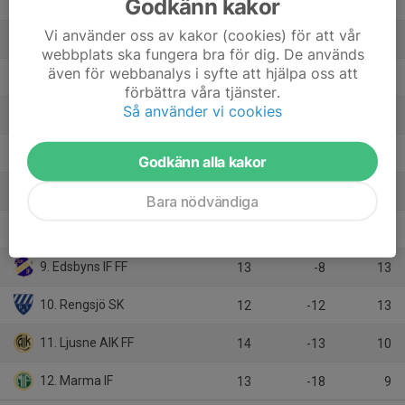
Godkänn kakor
2. Iggesunds IK
13
10
26
Vi använder oss av kakor (cookies) för att vår
3. Söderhamns FF
13
11
24
webbplats ska fungera bra för dig. De används
även för webbanalys i syfte att hjälpa oss att
4. Strands IF
13
11
23
förbättra våra tjänster.
Så använder vi cookies
5. Enångers IK
13
-6
18
6. Forsa IF
12
1
16
Godkänn alla kakor
7. Ilsbo SK
13
3
15
Bara nödvändiga
8. Hällbo IF
13
1
13
9. Edsbyns IF FF
13
-8
13
10. Rengsjö SK
12
-12
13
11. Ljusne AIK FF
14
-13
10
12. Marma IF
13
-18
9