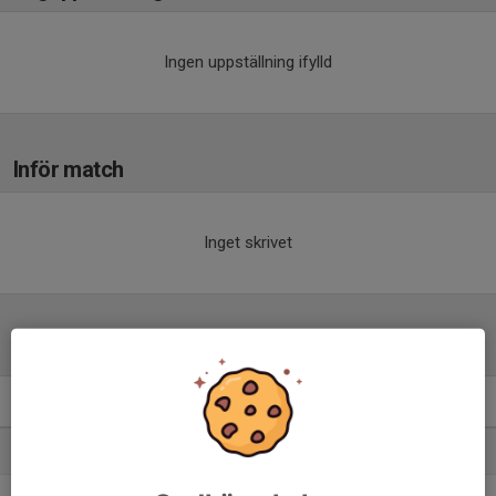
Ingen uppställning ifylld
Inför match
Inget skrivet
Tabell
Div 4.Herrar
M
+/-
P
1. Delsbo IF
14
20
33