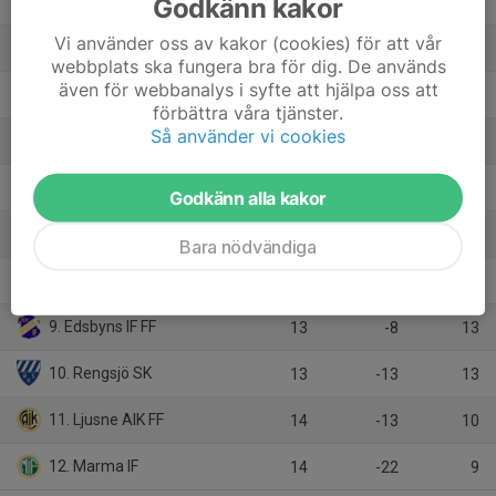
Godkänn kakor
2. Iggesunds IK
14
14
29
Vi använder oss av kakor (cookies) för att vår
3. Strands IF
14
12
26
webbplats ska fungera bra för dig. De används
även för webbanalys i syfte att hjälpa oss att
4. Söderhamns FF
14
11
25
förbättra våra tjänster.
Så använder vi cookies
5. Enångers IK
14
-6
19
6. Hällbo IF
14
2
16
Godkänn alla kakor
7. Forsa IF
13
0
16
Bara nödvändiga
8. Ilsbo SK
13
3
15
9. Edsbyns IF FF
13
-8
13
10. Rengsjö SK
13
-13
13
11. Ljusne AIK FF
14
-13
10
12. Marma IF
14
-22
9