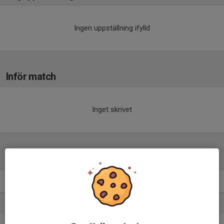
Ingen uppställning ifylld
Inför match
Inget skrivet
Tabell
Div 4.Herrar
M
+/-
P
1. Delsbo IF
14
20
33