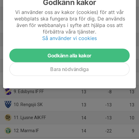
Godkänn kakor
2. Iggesunds IK
14
14
29
Vi använder oss av kakor (cookies) för att vår
3. Strands IF
14
12
26
webbplats ska fungera bra för dig. De används
även för webbanalys i syfte att hjälpa oss att
4. Söderhamns FF
14
11
25
förbättra våra tjänster.
Så använder vi cookies
5. Enångers IK
14
-6
19
6. Hällbo IF
14
2
16
Godkänn alla kakor
7. Forsa IF
13
0
16
Bara nödvändiga
8. Ilsbo SK
13
3
15
9. Edsbyns IF FF
13
-8
13
10. Rengsjö SK
13
-13
13
11. Ljusne AIK FF
14
-13
10
12. Marma IF
14
-22
9