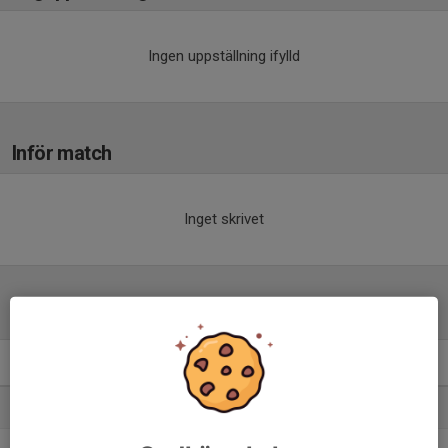
Ingen uppställning ifylld
Inför match
Inget skrivet
Tabell
Div 4.Herrar
M
+/-
P
1. Delsbo IF
14
20
33