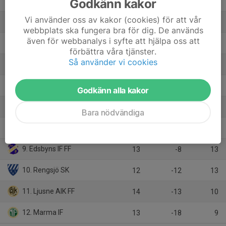
Godkänn kakor
2. Iggesunds IK
13
10
26
Vi använder oss av kakor (cookies) för att vår
3. Söderhamns FF
13
11
24
webbplats ska fungera bra för dig. De används
även för webbanalys i syfte att hjälpa oss att
4. Strands IF
13
11
23
förbättra våra tjänster.
Så använder vi cookies
5. Enångers IK
13
-6
18
6. Forsa IF
12
1
16
Godkänn alla kakor
7. Ilsbo SK
13
3
15
Bara nödvändiga
8. Hällbo IF
13
1
13
9. Edsbyns IF FF
13
-8
13
10. Rengsjö SK
12
-12
13
11. Ljusne AIK FF
14
-13
10
12. Marma IF
13
-18
9