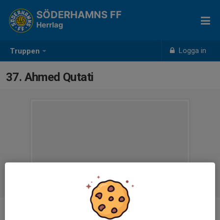
SÖDERHAMNS FF
Herrlag
Logga in
Truppen
37. Ahmed Qutati
Position
Mittfältare