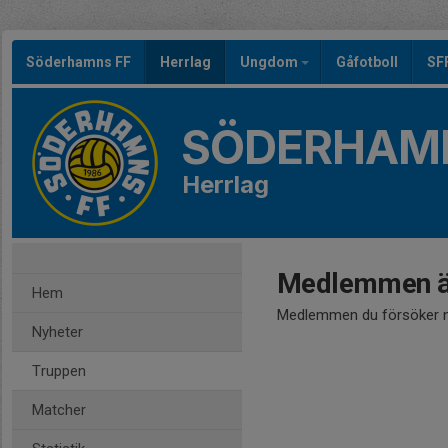
Söderhamns FF
Herrlag
Ungdom
Gåfotboll
SF
SÖDERHAMN
Herrlag
Medlemmen är
Hem
Medlemmen du försöker nå
Nyheter
Truppen
Matcher