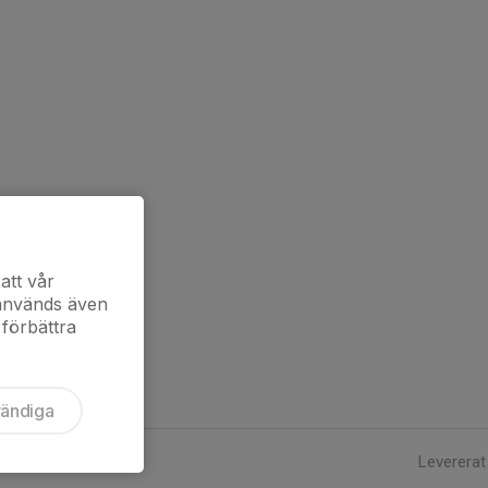
att vår
 används även
 förbättra
vändiga
Levererat