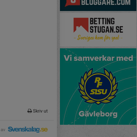
Skriv ut
 av