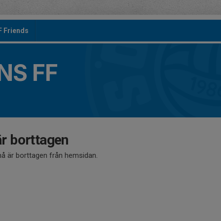
F Friends
S FF
 borttagen
 är borttagen från hemsidan.