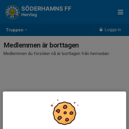
SÖDERHAMNS FF
Herrlag
Logga in
Truppen
Medlemmen är borttagen
Medlemmen du försöker nå är borttagen från hemsidan.