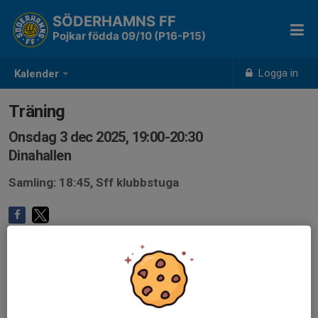
SÖDERHAMNS FF
Pojkar födda 09/10 (P16-P15)
Logga in
Kalender
Träning
Onsdag 3 dec 2025, 19:00-20:30
Dinahallen
Samling: 18:45, Sff klubbstuga