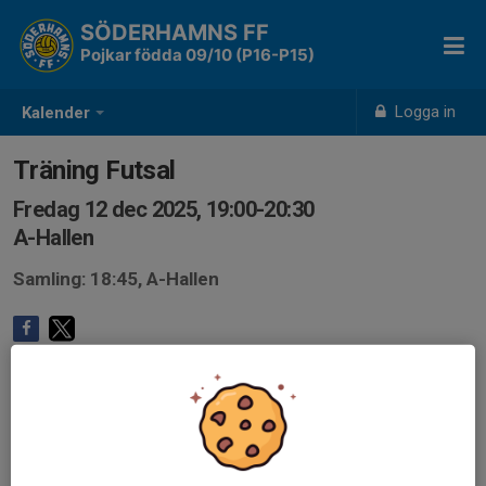
SÖDERHAMNS FF
Pojkar födda 09/10 (P16-P15)
Logga in
Kalender
Träning Futsal
Fredag 12 dec 2025, 19:00-20:30
A-Hallen
Samling: 18:45, A-Hallen