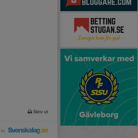
Skriv ut
 av