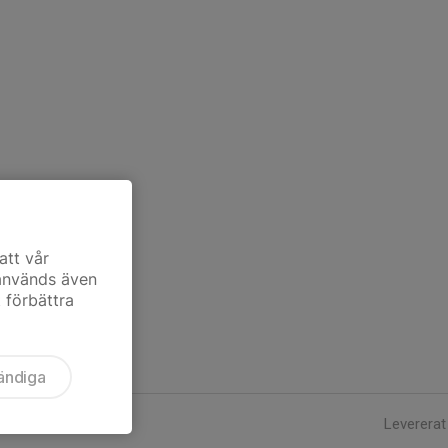
att vår
 används även
t förbättra
ändiga
Levererat