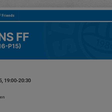
F Friends
S FF
16-P15)
, 19:00-20:30
len