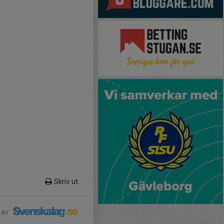
Skriv ut
 av