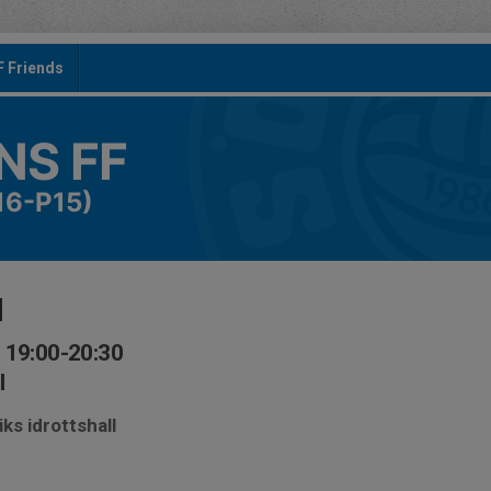
F Friends
S FF
16-P15)
l
 19:00-20:30
l
ks idrottshall