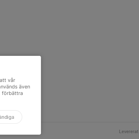
att vår
 används även
t förbättra
ändiga
Levererat