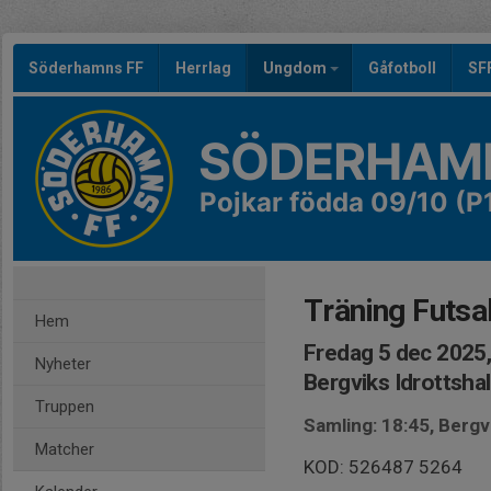
Söderhamns FF
Herrlag
Ungdom
Gåfotboll
SF
SÖDERHAMN
Pojkar födda 09/10 (P
Träning Futsa
Hem
Fredag 5 dec 2025,
Nyheter
Bergviks Idrottshal
Truppen
Samling: 18:45, Bergvi
Matcher
KOD: 526487 5264