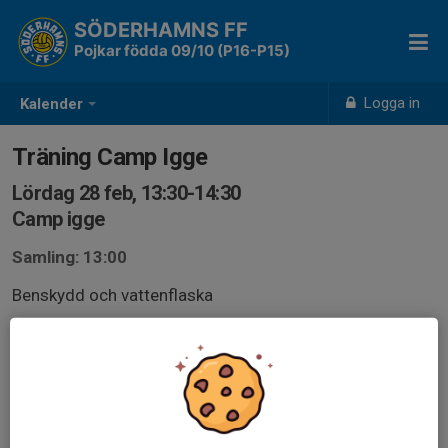
SÖDERHAMNS FF
Pojkar födda 09/10 (P16-P15)
Logga in
Kalender
Träning Camp Igge
Lördag 28 feb, 13:30-14:30
Camp igge
Samling: 13:00
Benskydd och vattenflaska