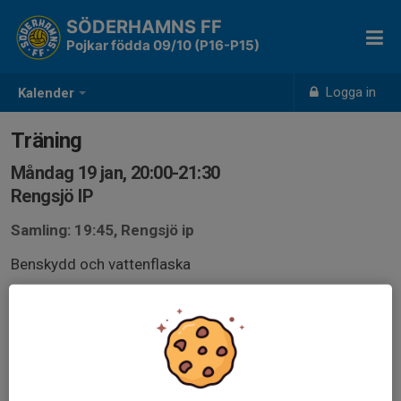
SÖDERHAMNS FF
Pojkar födda 09/10 (P16-P15)
Logga in
Kalender
Träning
Måndag 19 jan, 20:00-21:30
Rengsjö IP
Samling: 19:45, Rengsjö ip
Benskydd och vattenflaska