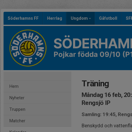
Söderhamns FF
Herrlag
Ungdom
Gåfotboll
SF
SÖDERHAMN
Pojkar födda 09/10 (P
Träning
Hem
Måndag 16 feb, 20
Nyheter
Rengsjö IP
Truppen
Samling: 19:45, Rengs
Matcher
Benskydd och vattenfl