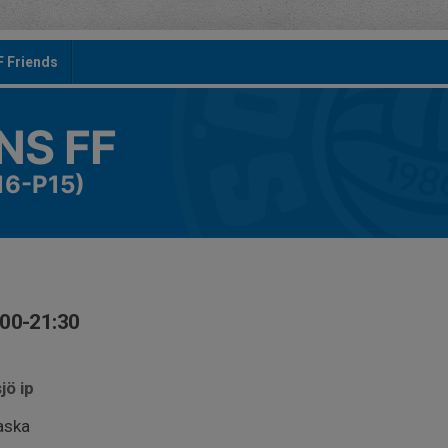
F Friends
S FF
16-P15)
:00-21:30
jö ip
aska