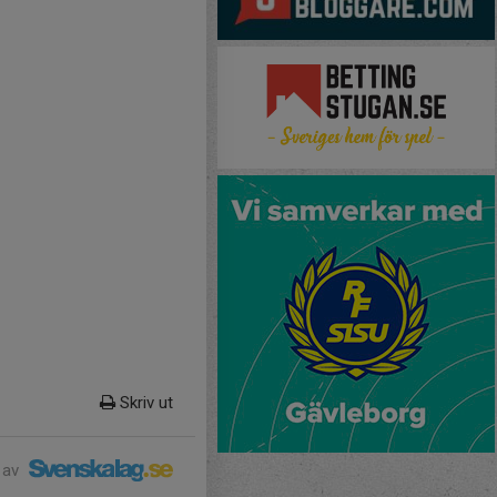
Skriv ut
 av