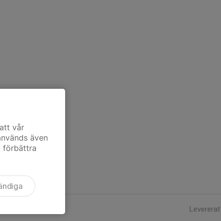
att vår
 används även
t förbättra
ändiga
Levererat