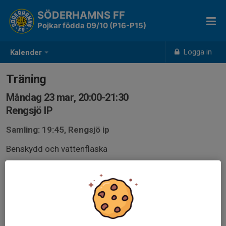
SÖDERHAMNS FF
Pojkar födda 09/10 (P16-P15)
Logga in
Kalender
Träning
Måndag 23 mar, 20:00-21:30
Rengsjö IP
Samling: 19:45, Rengsjö ip
Benskydd och vattenflaska