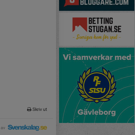
Skriv ut
 av