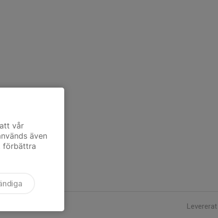
att vår
 används även
t förbättra
ändiga
Levererat