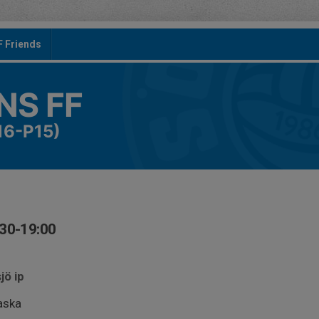
F Friends
S FF
16-P15)
:30-19:00
jö ip
aska