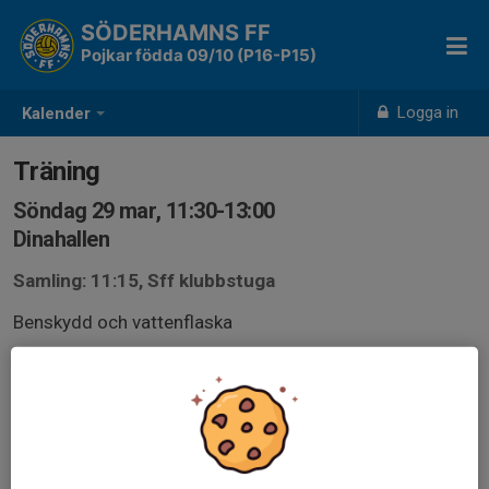
SÖDERHAMNS FF
Pojkar födda 09/10 (P16-P15)
Logga in
Kalender
Träning
Söndag 29 mar, 11:30-13:00
Dinahallen
Samling: 11:15, Sff klubbstuga
Benskydd och vattenflaska