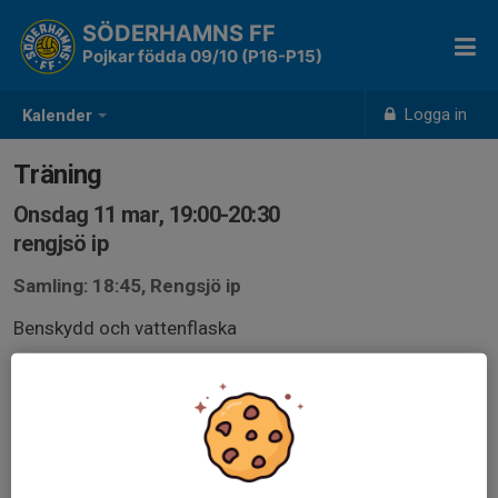
SÖDERHAMNS FF
Pojkar födda 09/10 (P16-P15)
Logga in
Kalender
Träning
Onsdag 11 mar, 19:00-20:30
rengjsö ip
Samling: 18:45, Rengsjö ip
Benskydd och vattenflaska