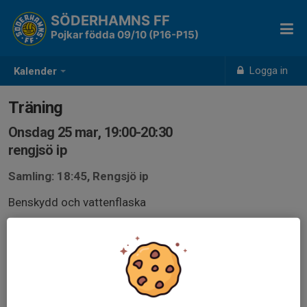
SÖDERHAMNS FF
Pojkar födda 09/10 (P16-P15)
Logga in
Kalender
Träning
Onsdag 25 mar, 19:00-20:30
rengjsö ip
Samling: 18:45, Rengsjö ip
Benskydd och vattenflaska