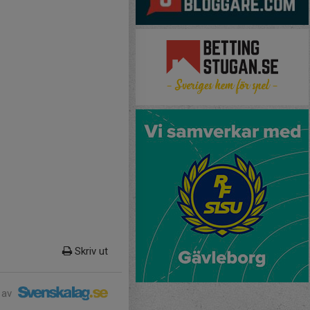
Skriv ut
 av