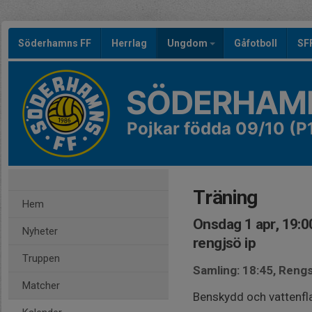
Söderhamns FF
Herrlag
Ungdom
Gåfotboll
SF
SÖDERHAMN
Pojkar födda 09/10 (P
Träning
Hem
Onsdag 1 apr, 19:0
Nyheter
rengjsö ip
Truppen
Samling: 18:45, Rengs
Matcher
Benskydd och vattenfl