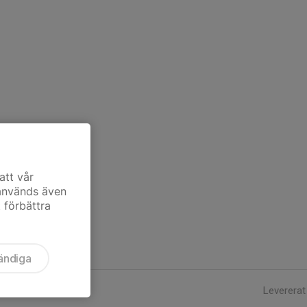
att vår
 används även
t förbättra
ändiga
Levererat