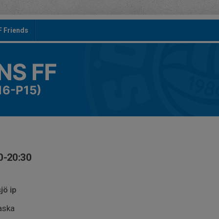
F Friends
S FF
16-P15)
0-20:30
jö ip
aska