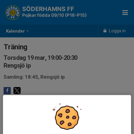
SÖDERHAMNS FF
Pojkar födda 09/10 (P16-P15)
Logga in
Kalender
Träning
Torsdag 19 mar, 19:00-20:30
Rengsjö ip
Samling: 18:45, Rengsjö ip