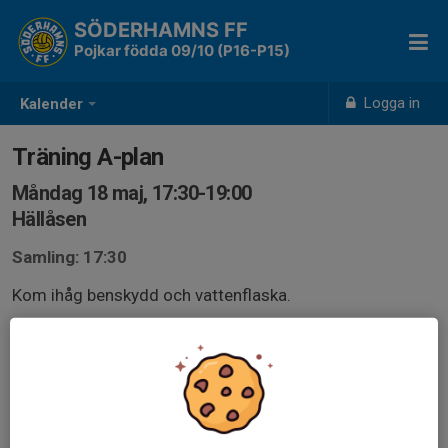
SÖDERHAMNS FF
Pojkar födda 09/10 (P16-P15)
Logga in
Kalender
Träning A-plan
Måndag 18 maj, 17:30-19:00
Hällåsen
Samling: 17:30
Kom ihåg benskydd och vattenflaska.