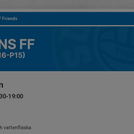
F Friends
S FF
16-P15)
n
:30-19:00
 vattenflaska.