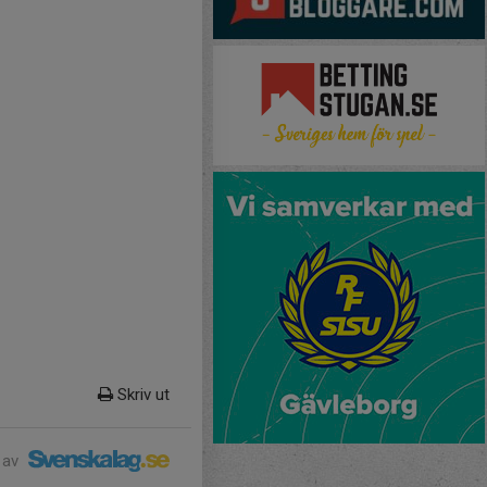
Skriv ut
 av