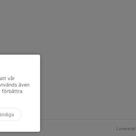
att vår
 används även
t förbättra
ändiga
Levererat