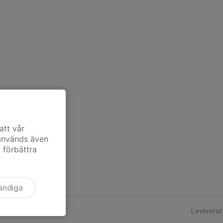
att vår
 används även
t förbättra
ändiga
Levererat