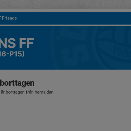
F Friends
S FF
16-P15)
 borttagen
å är borttagen från hemsidan.