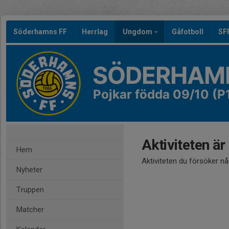
Söderhamns FF
Herrlag
Ungdom
Gåfotboll
SF
SÖDERHAMN
Pojkar födda 09/10 (P
Aktiviteten är
Hem
Aktiviteten du försöker n
Nyheter
Truppen
Matcher