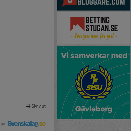
Skriv ut
 av