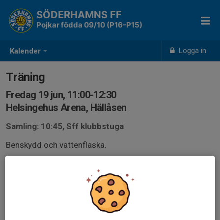
SÖDERHAMNS FF
Pojkar födda 09/10 (P16-P15)
Logga in
Kalender
Träning
Fredag 19 jun, 11:00-12:30
Helsingehus Arena, Hällåsen
Samling: 10:45, Sff klubbstuga
Benskydd och vattenflaska.