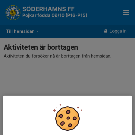
SÖDERHAMNS FF
Pojkar födda 09/10 (P16-P15)
Logga in
Till hemsidan
Aktiviteten är borttagen
Aktiviteten du försöker nå är borttagen från hemsidan.