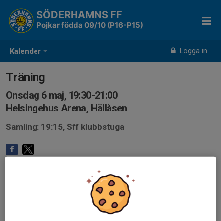
SÖDERHAMNS FF
Pojkar födda 09/10 (P16-P15)
Logga in
Kalender
Träning
Onsdag 6 maj, 19:30-21:00
Helsingehus Arena, Hällåsen
Samling: 19:15, Sff klubbstuga