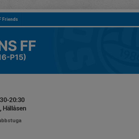
F Friends
S FF
16-P15)
:30-20:30
 Hällåsen
lubbstuga