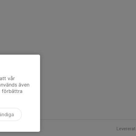
att vår
 används även
t förbättra
ändiga
Levererat