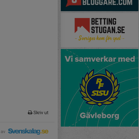
Skriv ut
 av