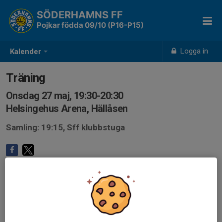
SÖDERHAMNS FF
Pojkar födda 09/10 (P16-P15)
Logga in
Kalender
Träning
Onsdag 27 maj, 19:30-20:30
Helsingehus Arena, Hällåsen
Samling: 19:15, Sff klubbstuga