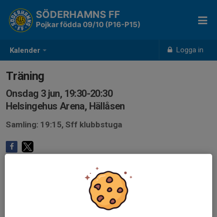
SÖDERHAMNS FF
Pojkar födda 09/10 (P16-P15)
Logga in
Kalender
Träning
Onsdag 3 jun, 19:30-20:30
Helsingehus Arena, Hällåsen
Samling: 19:15, Sff klubbstuga